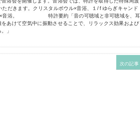
で音浴会を開催します。音浴会では、特許を取得した特殊周波
ただきます。クリスタルボウル×音浴、１/ f ゆらぎキャンド
絵画×音浴。 特許要約「音の可聴域と非可聴域を、
離をあけて空気中に振動させることで、リラックス効果および
る。」
次の記事