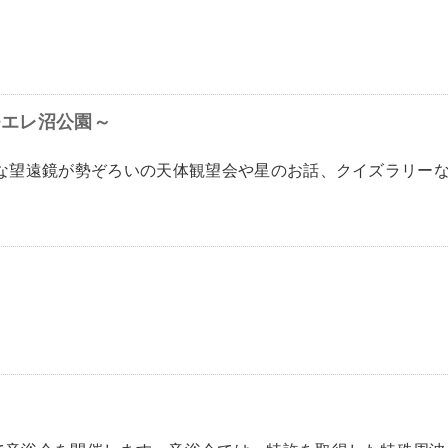
 モエレ沼公園～
ろな望遠鏡が勢ぞろいの天体観望会や星のお話、クイズラリー