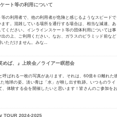
スケート等の利用について
ト等の利用者で、他の利用者が危険と感じるようなスピードで
います。混雑している場所を通行する場合は、相当な減速、あ
してください。インラインスケート等の団体利用については事
け出の上、ご利用ください。なお、ガラスのピラミッド前など
いただけません。みな...
君が微笑めば、』上映会／ライアー瞑想会
青い点）と呼ばれる一枚の写真があります。それは、60億キロ離れた
見た地球の姿。淡い青は「水」が映し出す軌跡。いつものライ
いて、体験する会を開催したいと思います！皆さんのご参加を
v TOUR 2024-2025