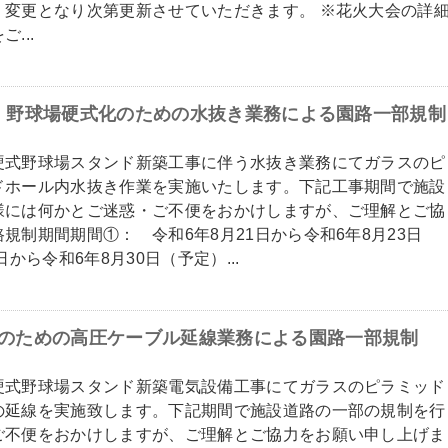
。変更となり次第更新させていただきます。 ※花火大会の詳
...
30日 野球場硬式化のための水抜き業務による園路一部規制
硬式野球場スタンド新築工事に伴う水抜き業務にてガラスのピ
ドホール内水抜き作業を実施いたします。下記工事期間で施設
様には何かとご迷惑・ご不便をおかけしますが、ご理解とご協
規制期間期間①： 令和6年8月21日から令和6年8月23日
から令和6年8月30日（予定）...
式化のための高圧ケーブル延線業務による園路一部規制
硬式野球場スタンド新築電気設備工事にてガラスのピラミッド
の延線を実施致します。下記期間で施設道路の一部の規制を行
ご不便をおかけしますが、ご理解とご協力をお願い申し上げま