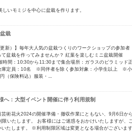
葉の美しいモミジを中心に盆栽を作ります。
ニ盆栽
日更新）】毎年大人気の盆栽つくりのワークショップの参加者
って盆栽を作ってみませんか？ 紅葉を楽しむミニ盆栽開催
開催時間：10:30から11:30まで集合場所：ガラスのピラミッド
倉庫定員：10名 ※同伴者を除く参加対象：小学生以上 ※
円（保険料込）服装・...
客様へ：大型イベント開催に伴う利用規制
芸術花火2024の開催準備・撤収作業にともない、9月6日か
制限いたします。 お客様にはご迷惑をおかけいたしますが、
いいたします。 ※利用制限区域は変更となる場合がございま