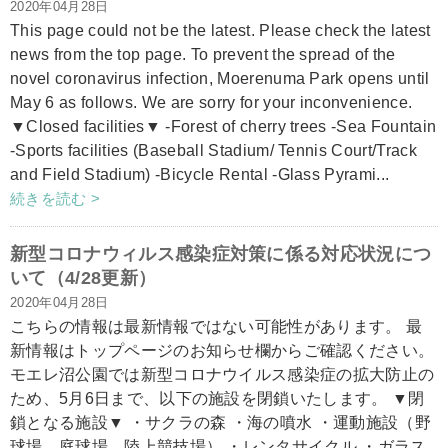
2020年04月28日
This page could not be the latest. Please check the latest
news from the top page. To prevent the spread of the
novel coronavirus infection, Moerenuma Park opens until
May 6 as follows. We are sorry for your inconvenience.
▼Closed facilities▼ -Forest of cherry trees -Sea Fountain
-Sports facilities (Baseball Stadium/ Tennis Court/Track
and Field Stadium) -Bicycle Rental -Glass Pyrami...
続きを読む >
新型コロナウィルス感染症対策に係る対応状況につ
いて（4/28更新）
2020年04月28日
こちらの情報は最新情報ではない可能性があります。 最
新情報はトップページのお知らせ欄からご確認ください。
モエレ沼公園では新型コロナウイルス感染症の拡大防止の
ため、5月6日まで、以下の施設を閉鎖いたします。 ▼閉
鎖となる施設▼ ・サクラの森 ・海の噴水 ・運動施設（野
球場、庭球場、陸上競技場） ・レンタサイクル ・ガラス