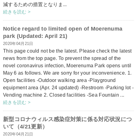
減するための措置となりま...
続きを読む >
Notice regard to limited open of Moerenuma
park (Updated: April 21)
2020年04月21日
This page could not be the latest. Please check the latest
news from the top page. To prevent the spread of the
novel coronavirus infection, Moerenuma Park opens until
May 6 as follows. We are sorry for your inconvenience. 1.
Open facilities -Outdoor walking area -Playground
equipment area (Apr. 24 updated) -Restroom -Parking lot -
Vending machine 2. Closed facilities -Sea Fountain ...
続きを読む >
新型コロナウィルス感染症対策に係る対応状況につ
いて（4/21更新）
2020年04月21日