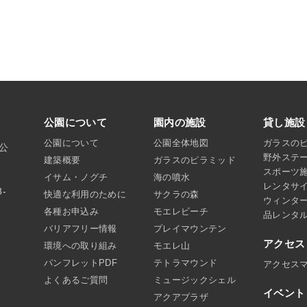
公園について
園内の施設
貸し施設
公園について
公園全体地図
ガラスの
沼公
野外ステ
建築概要
ガラスのピラミッド
スポーツ
イサム・ノグチ
海の噴水
レンタサ
8-
快適な利用のために
サクラの森
ウィンタ
各種お申込み
モエレビーチ
品レンタ
バリアフリー情報
プレイマウンテン
アクセス
環境への取り組み
モエレ山
パンフレットPDF
テトラマウンド
アクセス
よくあるご質問
ミュージックシェル
イベント
アクアプラザ