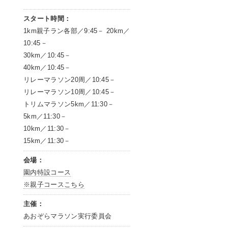
スタート時間：
1km親子ラン各部／9:45－ 20km／
10:45－
30km／10:45－
40km／10:45－
リレーマラソン20周／10:45－
リレーマラソン10周／10:45－
トリムマラソン5km／11:30－
5km／11:30－
10km／11:30－
15km／11:30－
会場：
園内特設コース
※親子コースこちら
主催：
あおぞらマラソン実行委員会