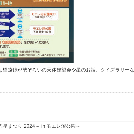
ろな望遠鏡が勢ぞろいの天体観望会や星のお話、クイズラリー
星まつり 2024～ in モエレ沼公園～