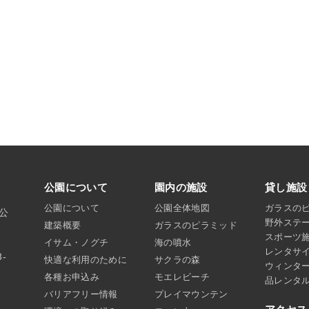
公園について
園内の施設
貸し施設
公園について
公園全体地図
ガラスの
沼公
野外ステ
建築概要
ガラスのピラミッド
スポーツ
イサム・ノグチ
海の噴水
レンタサ
8-
快適な利用のために
サクラの森
ウィンタ
各種お申込み
モエレビーチ
品レンタ
バリアフリー情報
プレイマウンテン