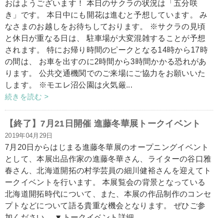
おはようございます！ 本日のサクラの状況は「五分咲
き」です。 本日中にも開花は進むと予想しています。 み
なさまのお越しをお待ちしております。 ※サクラの見頃
と休日が重なる日は、 駐車場が大変混雑することが予想
されます。 特にお帰り時間のピークとなる14時から17時
の間は、 お車を出すのに2時間から3時間かかる恐れがあ
ります。 公共交通機関でのご来場にご協力をお願いいた
します。 ※モエレ沼公園は火気厳...
続きを読む >
【終了】7月21日開催 進藤冬華展トークイベント
2019年04月29日
7月20日からはじまる進藤冬華展のオープニングイベント
として、本展出品作家の進藤冬華さん、ライターの谷口雅
春さん、北海道開拓の村学芸員の細川健裕さんを迎えてト
ークイベントを行います。 本展覧会の背景となっている
北海道開拓時代について、また、本展の作品制作のコンセ
プトなどについて語る貴重な機会となります。 ぜひご参
加ください。 ▼トークイベント詳細