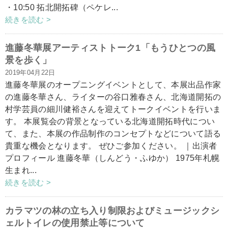
・10:50 拓北開拓碑（ペケレ...
続きを読む >
進藤冬華展アーティストトーク1「もうひとつの風
景を歩く」
2019年04月22日
進藤冬華展のオープニングイベントとして、本展出品作家
の進藤冬華さん、ライターの谷口雅春さん、北海道開拓の
村学芸員の細川健裕さんを迎えてトークイベントを行いま
す。 本展覧会の背景となっている北海道開拓時代につい
て、また、本展の作品制作のコンセプトなどについて語る
貴重な機会となります。 ぜひご参加ください。 ｜出演者
プロフィール 進藤冬華（しんどう・ふゆか） 1975年札幌
生まれ...
続きを読む >
カラマツの林の立ち入り制限およびミュージックシ
ェルトイレの使用禁止等について