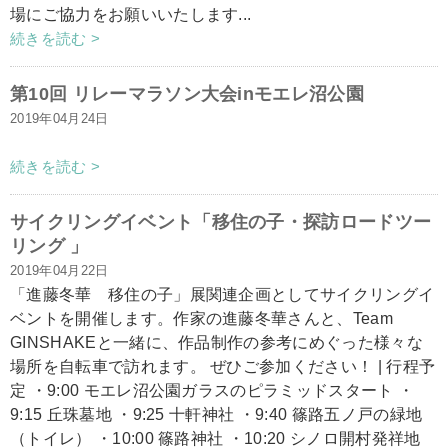
場にご協力をお願いいたします...
続きを読む >
第10回 リレーマラソン大会inモエレ沼公園
2019年04月24日
続きを読む >
サイクリングイベント「移住の子・探訪ロードツー
リング 」
2019年04月22日
「進藤冬華 移住の子」展関連企画としてサイクリングイ
ベントを開催します。作家の進藤冬華さんと、Team
GINSHAKEと一緒に、作品制作の参考にめぐった様々な
場所を自転車で訪れます。 ぜひご参加ください！ | 行程予
定 ・9:00 モエレ沼公園ガラスのピラミッドスタート ・
9:15 丘珠墓地 ・9:25 十軒神社 ・9:40 篠路五ノ戸の緑地
（トイレ） ・10:00 篠路神社 ・10:20 シノロ開村発祥地