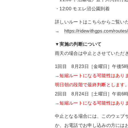
・
12:00
モエレ沼公園到着
詳しいルートはこちらからご覧い
→
https://ridewithgps.com/route
▼実施の判断について
雨天の場合は中止とさせていただ
1回目 8月23日［金曜日］午後5
→短縮ルートになる可能性はあり
明日朝の段階で最終判断とします
2回目 8月24日［土曜日］午前6
→短縮ルートになる可能性はあり
中止となる場合には、このウェブ
か、お電話でお申し込みの方には