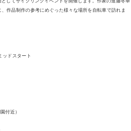
画としてサイクリングイベントを開催します。作家の進藤冬華
と一緒に、作品制作の参考にめぐった様々な場所を自転車で訪れま
ミッドスタート
）
湖園付近）
近