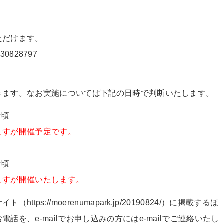
ただけます。
s/30828797
きます。なお実施については下記の日時で判断いたします。
時頃
ますが開催予定です。
。
時頃
ますが開催いたします。
サイト（
https://moerenumapark.jp/20190824/
）に掲載するほ
お電話を、
e-mail
でお申し込みの方には
e-mail
でご連絡いたし