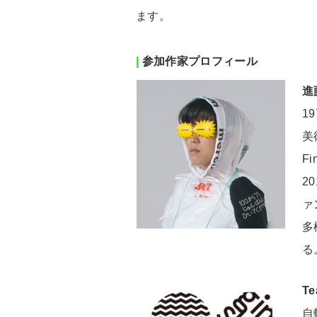
ます。
|
参加作家プロフィール
進
1
美術
F
2
ァ
多
る
T
自