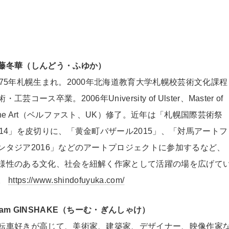
藤冬華（しんどう・ふゆか）
975年札幌生まれ。2000年北海道教育大学札幌校芸術文化課程
・工芸コース卒業。2006年University of Ulster、Master of
ine Art（ベルファスト、UK）修了。近年は「札幌国際芸術祭
014」を皮切りに、「黄金町バザール2015」、「対馬アートフ
ンタジア2016」などのアートプロジェクトに参加するなど、
様性のある文化、社会を紐解く作家として活躍の場を広げて
。
https://www.shindofuyuka.com/
eam GINSHAKE（ちーむ・ぎんしゃけ）
転車好きが高じて、美術家、建築家、デザイナー、映像作家