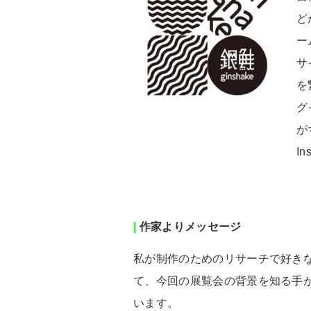
ど
ー
サ
を
グ
が
In
|
作家よりメッセージ
私が制作のためのリサーチで好き
て、今回の展覧会の背景を知る手
います。