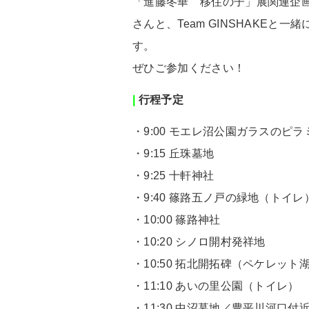
「進藤冬華 移住の子」展関連企
さんと、Team GINSHAKE
す。
ぜひご参加ください！
|
行程予定
・
9:00
モエレ沼公園ガラスのピラ
・
9:15
丘珠墓地
・
9:25
十軒神社
・
9:40
篠路五ノ戸の緑地（トイレ
・
10:00
篠路神社
・
10:20
シノロ開村発祥地
・
10:50
拓北開拓碑（ペケレット
・
11:10
あいの里公園（トイレ）
・
11:30
中沼墓地／豊平川河口付