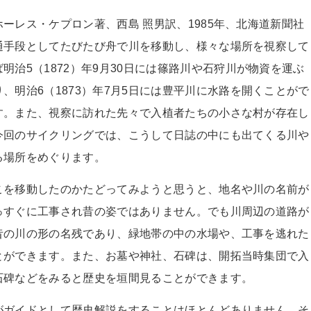
ーレス・ケプロン著、西島 照男訳、
1985
年、北海道新聞社
通手段としてたびたび舟で川を移動し、様々な場所を視察して
ば明治
5
（
1872
）年
9
月
30
日には篠路川や石狩川が物資を運ぶ
り、明治
6
（
1873
）年
7
月
5
日には豊平川に水路を開くことがで
す。また、視察に訪れた先々で入植者たちの小さな村が存在し
今回のサイクリングでは、こうして日誌の中にも出てくる川や
る場所をめぐります。
こを移動したのかたどってみようと思うと、地名や川の名前が
っすぐに工事され昔の姿ではありません。でも川周辺の道路が
昔の川の形の名残であり、緑地帯の中の水場や、工事を逃れた
とができます。また、お墓や神社、石碑は、開拓当時集団で入
石碑などをみると歴史を垣間見ることができます。
がガイドとして歴史解説をすることはほとんどありません。そ