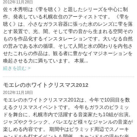
2012年11月28日
佐々木秀明は《雫を聴く》と題したシリーズを中心に制
作、発表している札幌在住のアーティストです。 《雫を
聴く》は、小さなガラス容器に張った水のレンズに雫を落
とす装置で、光、闇、そして雫の音から生まれる空間その
ものを作品化するインスタレーションです。大いなる自然
の営みである水の循環、そして人間と水の関わりを内包さ
せたこれらの作品は、観る者に豊かなイマジネーションを
喚起させる力に満ちています。 本展...
続きを読む >
モエレのホワイトクリスマス2012
2012年11月18日
モエレのホワイトクリスマス2012は、今年で10回目を数
えるクリスマスイベントです。 今年もガラスのピラミッ
ドを舞台に、札幌市内で活躍する音楽家たち10組が出演。
ジャズやクラシック、バレエなど様々なジャンルの音楽が
楽しめる内容です。 期間中はピラミッド周辺でスノーキ
ャンドルを灯すイベントも開催。 キャンドルの温かな光