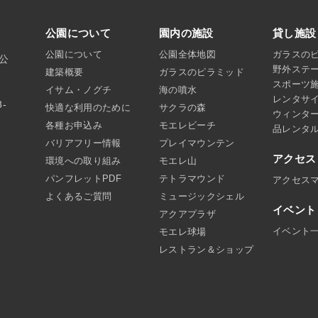
公園について
園内の施設
貸し施設
公園について
公園全体地図
ガラスの
沼公
野外ステ
建築概要
ガラスのピラミッド
スポーツ
イサム・ノグチ
海の噴水
レンタサ
8-
快適な利用のために
サクラの森
ウィンタ
各種お申込み
モエレビーチ
品レンタ
バリアフリー情報
プレイマウンテン
アクセス
環境への取り組み
モエレ山
パンフレットPDF
テトラマウンド
アクセス
よくあるご質問
ミュージックシェル
イベント
アクアプラザ
イベント
モエレ球場
レストラン＆ショップ