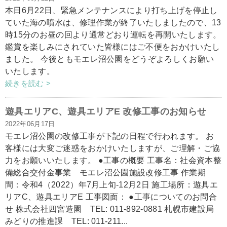
本日6月22日、緊急メンテナンスにより打ち上げを停止し
ていた海の噴水は、修理作業が終了いたしましたので、13
時15分のお昼の回より通常どおり運転を再開いたします。
鑑賞を楽しみにされていた皆様にはご不便をおかけいたし
ました。 今後ともモエレ沼公園をどうぞよろしくお願い
いたします。
続きを読む >
遊具エリアC、遊具エリアE 改修工事のお知らせ
2022年06月17日
モエレ沼公園の改修工事が下記の日程で行われます。 お
客様には大変ご迷惑をおかけいたしますが、ご理解・ご協
力をお願いいたします。 ●工事の概要 工事名：社会資本整
備総合交付金事業 モエレ沼公園施設改修工事 作業期
間：令和4（2022）年7月上旬‐12月2日 施工場所：遊具エ
リアC、遊具エリアE 工事図面： ●工事についてのお問合
せ 株式会社四宮造園 TEL: 011-892-0881 札幌市建設局
みどりの推進課 TEL: 011-211...