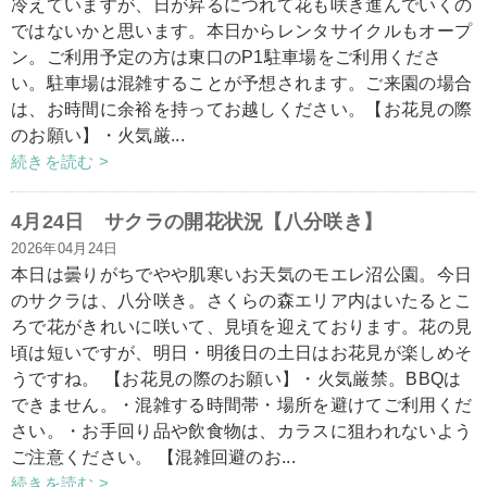
冷えていますが、日が昇るにつれて花も咲き進んでいくの
ではないかと思います。本日からレンタサイクルもオープ
ン。ご利用予定の方は東口のP1駐車場をご利用くださ
い。駐車場は混雑することが予想されます。ご来園の場合
は、お時間に余裕を持ってお越しください。【お花見の際
のお願い】・火気厳...
続きを読む >
4月24日 サクラの開花状況【八分咲き】
2026年04月24日
本日は曇りがちでやや肌寒いお天気のモエレ沼公園。今日
のサクラは、八分咲き。さくらの森エリア内はいたるとこ
ろで花がきれいに咲いて、見頃を迎えております。花の見
頃は短いですが、明日・明後日の土日はお花見が楽しめそ
うですね。 【お花見の際のお願い】・火気厳禁。BBQは
できません。・混雑する時間帯・場所を避けてご利用くだ
さい。・お手回り品や飲食物は、カラスに狙われないよう
ご注意ください。 【混雑回避のお...
続きを読む >