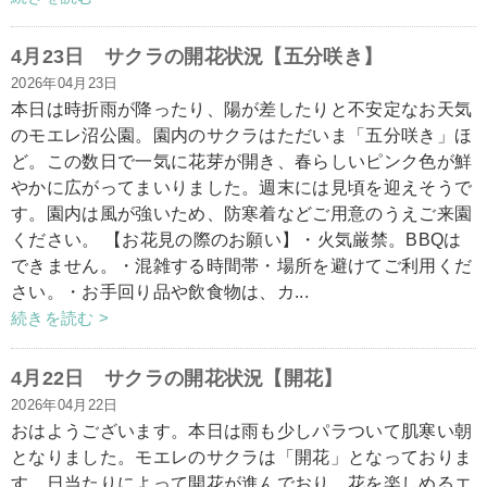
4月23日 サクラの開花状況【五分咲き】
2026年04月23日
本日は時折雨が降ったり、陽が差したりと不安定なお天気
のモエレ沼公園。園内のサクラはただいま「五分咲き」ほ
ど。この数日で一気に花芽が開き、春らしいピンク色が鮮
やかに広がってまいりました。週末には見頃を迎えそうで
す。園内は風が強いため、防寒着などご用意のうえご来園
ください。 【お花見の際のお願い】・火気厳禁。BBQは
できません。・混雑する時間帯・場所を避けてご利用くだ
さい。・お手回り品や飲食物は、カ...
続きを読む >
4月22日 サクラの開花状況【開花】
2026年04月22日
おはようございます。本日は雨も少しパラついて肌寒い朝
となりました。モエレのサクラは「開花」となっておりま
す。日当たりによって開花が進んでおり、花を楽しめるエ