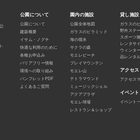
公園について
園内の施設
貸し施設
公園について
公園全体地図
ガラスの
沼公
野外ステ
建築概要
ガラスのピラミッド
スポーツ
イサム・ノグチ
海の噴水
レンタサ
8-
快適な利用のために
サクラの森
ウィンタ
各種お申込み
モエレビーチ
品レンタ
バリアフリー情報
プレイマウンテン
アクセス
環境への取り組み
モエレ山
パンフレットPDF
テトラマウンド
アクセス
よくあるご質問
ミュージックシェル
イベント
アクアプラザ
イベント
モエレ球場
レストラン＆ショップ