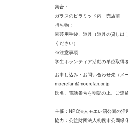
集合：
ガラスのピラミッド内 売店前
持ち物：
園芸用手袋、道具（道具の貸し出
ください）
※注意事項
学生ボランティア活動の単位取得
お申し込み・お問い合わせ先（メー
moerefan@moerefan.or.jp
氏名、電話番号を明記の上、ご連
主催：NPO法人モエレ沼公園の活
協力：公益財団法人札幌市公園緑