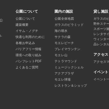
公園について
園内の施設
貸し施設
公園について
公園全体地図
ガラスの
沼公
野外ステ
建築概要
ガラスのピラミッド
スポーツ
イサム・ノグチ
海の噴水
レンタサ
8-
快適な利用のために
サクラの森
ウィンタ
各種お申込み
モエレビーチ
品レンタ
バリアフリー情報
プレイマウンテン
アクセス
環境への取り組み
モエレ山
パンフレットPDF
テトラマウンド
アクセス
よくあるご質問
ミュージックシェル
イベント
アクアプラザ
イベント
モエレ球場
レストラン＆ショップ