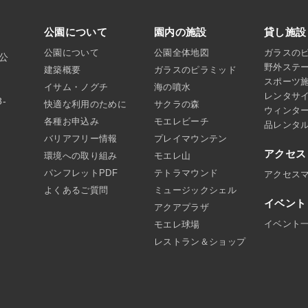
公園について
園内の施設
貸し施設
公園について
公園全体地図
ガラスの
沼公
野外ステ
建築概要
ガラスのピラミッド
スポーツ
イサム・ノグチ
海の噴水
レンタサ
8-
快適な利用のために
サクラの森
ウィンタ
各種お申込み
モエレビーチ
品レンタ
バリアフリー情報
プレイマウンテン
アクセス
環境への取り組み
モエレ山
パンフレットPDF
テトラマウンド
アクセス
よくあるご質問
ミュージックシェル
イベント
アクアプラザ
イベント
モエレ球場
レストラン＆ショップ