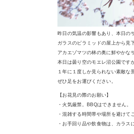
昨日の気温の影響もあり、本日の
ガラスのピラミッドの屋上から見
アカエゾマツの林の奥に鮮やかな
本日は曇り空のモエレ沼公園です
１年に１度しか見られない素敵な
ぜひ足をお運びください。
【お花見の際のお願い】
・火気厳禁。BBQはできません。
・混雑する時間帯や場所を避けて
・お手回り品や飲食物は、カラス