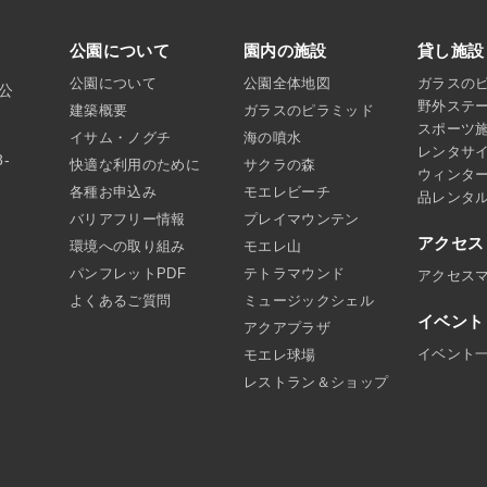
公園について
園内の施設
貸し施設
公園について
公園全体地図
ガラスの
沼公
野外ステ
建築概要
ガラスのピラミッド
スポーツ
イサム・ノグチ
海の噴水
レンタサ
8-
快適な利用のために
サクラの森
ウィンタ
各種お申込み
モエレビーチ
品レンタ
バリアフリー情報
プレイマウンテン
アクセス
環境への取り組み
モエレ山
パンフレットPDF
テトラマウンド
アクセス
よくあるご質問
ミュージックシェル
イベント
アクアプラザ
イベント
モエレ球場
レストラン＆ショップ