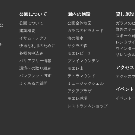
公園について
園内の施設
貸し施設
公園について
公園全体地図
ガラスの
沼公
野外ステ
建築概要
ガラスのピラミッド
スポーツ
イサム・ノグチ
海の噴水
レンタサ
8-
快適な利用のために
サクラの森
ウィンタ
各種お申込み
モエレビーチ
品レンタ
バリアフリー情報
プレイマウンテン
アクセス
環境への取り組み
モエレ山
パンフレットPDF
テトラマウンド
アクセス
よくあるご質問
ミュージックシェル
イベント
アクアプラザ
イベント
モエレ球場
レストラン＆ショップ