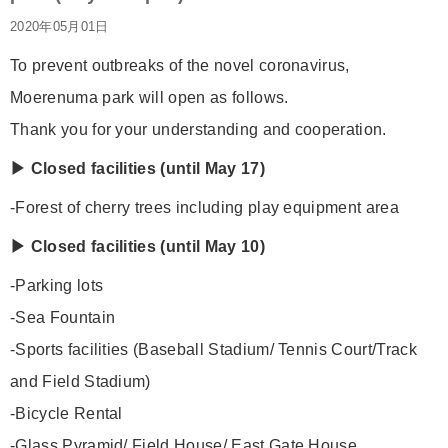
2020年05月01日
To prevent outbreaks of the novel coronavirus,
Moerenuma park will open as follows.
Thank you for your understanding and cooperation.
▶ Closed facilities (until May 17)
-Forest of cherry trees including play equipment area
▶ Closed facilities (until May 10)
-Parking lots
-Sea Fountain
-Sports facilities (Baseball Stadium/ Tennis Court/Track
and Field Stadium)
-Bicycle Rental
-Glass Pyramid/ Field House/ East Gate House