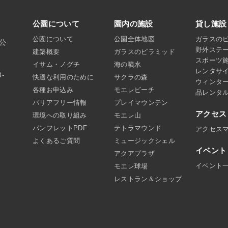
公園について
園内の施設
貸し施設
公園について
公園全体地図
ガラスの
沼公
野外ステ
建築概要
ガラスのピラミッド
スポーツ
イサム・ノグチ
海の噴水
レンタサ
8-
快適な利用のために
サクラの森
ウィンタ
各種お申込み
モエレビーチ
品レンタ
バリアフリー情報
プレイマウンテン
アクセス
環境への取り組み
モエレ山
パンフレットPDF
テトラマウンド
アクセス
よくあるご質問
ミュージックシェル
イベント
アクアプラザ
イベント
モエレ球場
レストラン＆ショップ