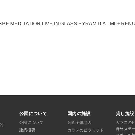
XPE MEDITATION LIVE IN GLASS PYRAMID AT MOERE
公園について
園内の施設
貸し施設
公園について
公園全体地図
ガラスの
沼公
野外ステ
建築概要
ガラスのピラミッド