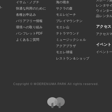
スポーツ
イサム・ノグチ
海の噴水
レンタサ
8-
快適な利用のために
サクラの森
ウィンタ
各種お申込み
モエレビーチ
品レンタ
バリアフリー情報
プレイマウンテン
アクセス
環境への取り組み
モエレ山
パンフレットPDF
テトラマウンド
アクセス
よくあるご質問
ミュージックシェル
イベント
アクアプラザ
イベント
モエレ球場
レストラン＆ショップ
Copyright © MOERENUMA PARK All rights reserved.