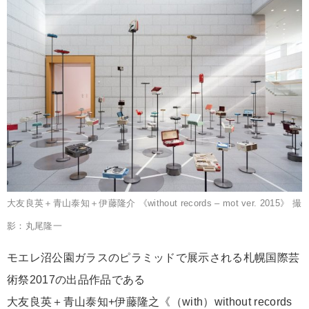
大友良英＋青山泰知＋伊藤隆介 《without records – mot ver. 2015》 撮
影：丸尾隆一
モエレ沼公園ガラスのピラミッドで展示される札幌国際芸
術祭2017の出品作品である
大友良英＋青山泰知+伊藤隆之《（with）without records