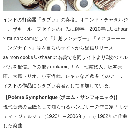
インドの打楽器「タブラ」の奏者。オニンド・チャタルジ
ー、ザキール・フセインの両氏に師事。2010年にU-zhaan
× rei harakamiとして「川越ランデヴー」「ミスターモー
ニングナイト」等を自らのサイトから配信リリース。
salmon cooks U-zhaanの名義でも同サイトより3枚のアル
バムを配信。その他yanokami、UA、七尾旅人、坂本美
雨、大橋トリオ、小室哲哉、レキシなど数多 くのアーテ
ィストの作品にもタブラ奏者として参加している。
【Poème Symphonique (ポエム・サンフォニック)】
現代音楽の巨匠として知られるハンガリーの作曲家「リゲ
ティ・ジェルジュ（1923年～2006年）」が1962年に作曲
した楽曲。