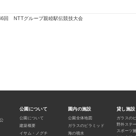
46回 NTTグループ親睦駅伝競技大会
公園について
園内の施設
貸し施設
公園について
公園全体地図
ガラスの
沼公
野外ステ
建築概要
ガラスのピラミッド
スポーツ
イサム・ノグチ
海の噴水