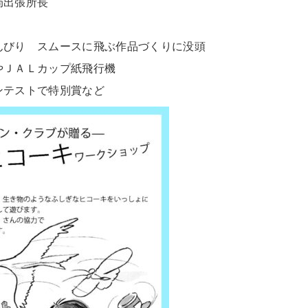
局出張所⻑
んびり スムースに⾶ぶ作品づくりに没頭
やＪＡＬカップ紙⾶⾏機
ンテストで特別賞など