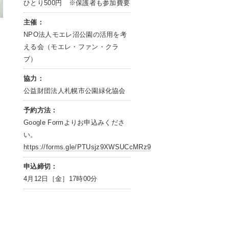
ひとり500円 ※保護者も参加費要
主催：
NPO法人モエレ沼公園の活用を考
える会（モエレ・ファン・クラ
ブ）
協力：
公益財団法人札幌市公園緑化協会
予約方法：
Google Formよりお申込みくださ
い。
https://forms.gle/PTUsjz9XWSUCcMRz9
申込締切：
4月12日［金］17時00分