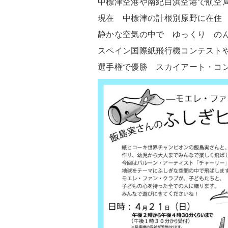
中標津空港や南紀⽩浜空港で航空
現在 中標津の計根別原野に在住
静かな空気の中で ゆっくり の
スペイン国際紙⾶⾏機コンテスト
選⼿権で優勝 スカイアート・コ