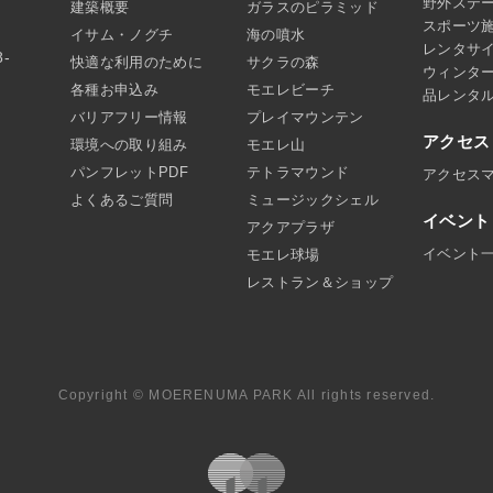
野外ステ
建築概要
ガラスのピラミッド
スポーツ
イサム・ノグチ
海の噴水
レンタサ
8-
快適な利用のために
サクラの森
ウィンタ
各種お申込み
モエレビーチ
品レンタ
バリアフリー情報
プレイマウンテン
アクセス
環境への取り組み
モエレ山
パンフレットPDF
テトラマウンド
アクセス
よくあるご質問
ミュージックシェル
イベント
アクアプラザ
イベント
モエレ球場
レストラン＆ショップ
Copyright © MOERENUMA PARK All rights reserved.