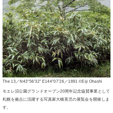
The 13／N43°56’32” E144°07’26／1891 ©Eiji Ohashi
モエレ沼公園グランドオープン20周年記念協賛事業として
札幌を拠点に活躍する写真家大橋英児の展覧会を開催しま
す。