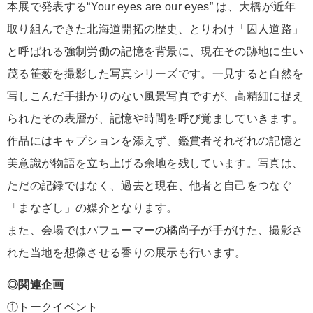
本展で発表する“Your eyes are our eyes” は、大橋が近年
取り組んできた北海道開拓の歴史、とりわけ「囚人道路」
と呼ばれる強制労働の記憶を背景に、現在その跡地に生い
茂る笹薮を撮影した写真シリーズです。一見すると自然を
写しこんだ手掛かりのない風景写真ですが、高精細に捉え
られたその表層が、記憶や時間を呼び覚ましていきます。
作品にはキャプションを添えず、鑑賞者それぞれの記憶と
美意識が物語を立ち上げる余地を残しています。写真は、
ただの記録ではなく、過去と現在、他者と自己をつなぐ
「まなざし」の媒介となります。
また、会場ではパフューマーの橘尚子が手がけた、撮影さ
れた当地を想像させる香りの展示も行います。
◎関連企画
①トークイベント