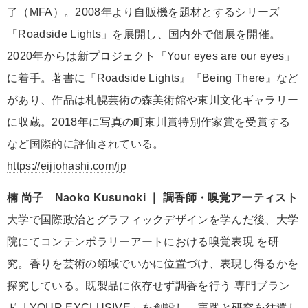
了（MFA）。2008年より自販機を題材とするシリーズ
「Roadside Lights」を展開し、国内外で個展を開催。
2020年からは新プロジェクト「Your eyes are our eyes」
に着手。著書に『Roadside Lights』『Being There』など
があり、作品は札幌芸術の森美術館や東川文化ギャラリー
に収蔵。2018年に写真の町東川賞特別作家賞を受賞する
など国際的に評価されている。
https://eijiohashi.com/jp
楠 尚子 Naoko Kusunoki ｜ 調香師・嗅覚アーティスト
大学で国際政治とグラフィックデザインを学んだ後、大学
院にてコンテンポラリーアートにおける嗅覚表現 を研
究。香りを芸術の領域でいかに位置づけ、表現し得るかを
探究している。既製品に依存せず調香を行う 専門ブラン
ド「YOUR EXCLUSIVE」を創設し、実践と研究を往還し