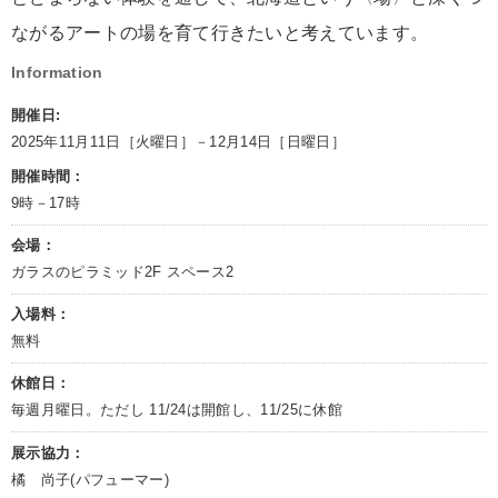
ながるアートの場を育て行きたいと考えています。
Information
開催日:
2025年11月11日［火曜日］－12月14日［日曜日］
開催時間：
9時－17時
会場：
ガラスのピラミッド2F スペース2
入場料：
無料
休館日：
毎週月曜日。ただし 11/24は開館し、11/25に休館
展示協力：
橘 尚子(パフューマー)