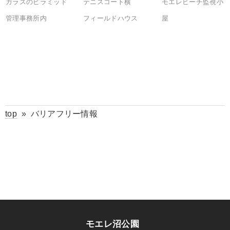
ガラスのピラミッド
テニスコート横
モエレビーチ監視小
管理事務所内
フィールドハウス
屋
top
»
バリアフリー情報
モエレ沼公園