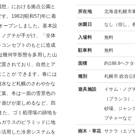
構想」における拠点公園と
所在地
北海道札幌市東
。1982(昭和57)年に着
休園日
なし（但し、
ンドオープンしました。基本設
・ノグチが手がけ、「全体
入場料
無料
うコンセプトのもとに造成
駐車料
無料
は幾何学形態を多用した山
面積
約188.8ヘク
配置されており、自然とア
ことが できます。春には
種別
札幌市 総合公
噴水など札幌のさわやかな
遊具施設
イサム・ノグチ
紅葉、冬は一面の雪景色の
（ブランコ）
リ遊びが楽しめるなど、四
砂場、ジャン
また、ゴミ処理場の跡地を
プチャーなど
るガラスのピラミッドに地
樹木・草花
サクラ（エゾヤ
を活用した冷房システムを