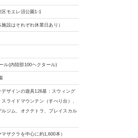
区モエレ沼公園1-1
各施設はそれぞれ休業日あり）
タール(内陸部100ヘクタール)
園
デザインの遊具126基：スウィング
、スライドマウンテン（すべり台）、
グルジム、オクテトラ、プレイスカル
マザクラを中心に約1,600本）