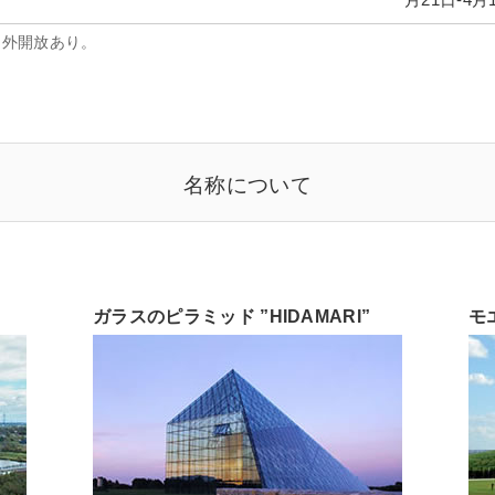
月21日-4月19
間外開放あり。
名称について
ガラスのピラミッド ”HIDAMARI”
モ