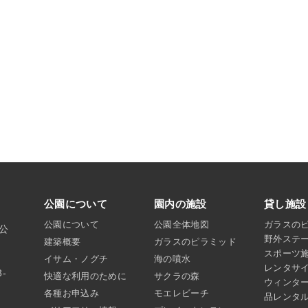
公園について
園内の施設
貸し施設
公園について
公園全体地図
ガラスの
沼公
野外ステ
建築概要
ガラスのピラミッド
スポーツ
イサム・ノグチ
海の噴水
レンタサ
8-
快適な利用のために
サクラの森
ウィンタ
各種お申込み
モエレビーチ
品レンタ