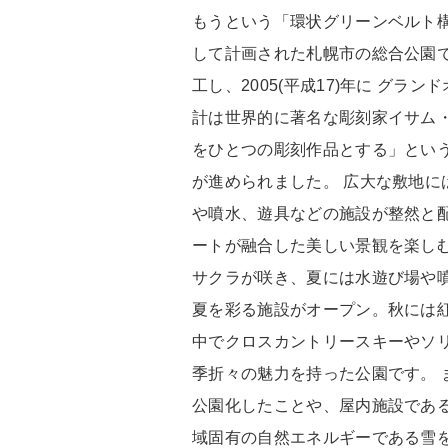
もうという「環状グリーンベルト
して計画された札幌市の総合公園です
工し、2005(平成17)年に グラ
計は世界的に著名な彫刻家イサム
をひとつの彫刻作品とする」とい
が進められました。 広大な敷地に
や噴水、遊具などの施設が整然と
ートが融合した美しい景観を楽しむ
サクラが咲き、夏には水遊び場や
夏を彩る施設がオープン。秋には
中でクロスカントリースキーやソ
季折々の魅力を持った公園です。 
公園化したことや、屋内施設であ
域固有の自然エネルギーである雪