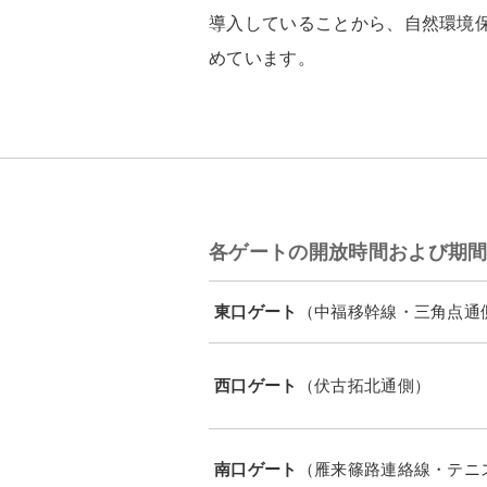
導入していることから、自然環境
めています。
各ゲートの開放時間および期
東口ゲート
（中福移幹線・三角点通
西口ゲート
（伏古拓北通側）
南口ゲート
（雁来篠路連絡線・テニ