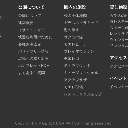
公園について
園内の施設
貸し施設
公園について
公園全体地図
ガラスの
沼公
野外ステ
建築概要
ガラスのピラミッド
スポーツ
イサム・ノグチ
海の噴水
レンタサ
8-
快適な利用のために
サクラの森
ウィンタ
各種お申込み
モエレビーチ
品レンタ
バリアフリー情報
プレイマウンテン
アクセス
環境への取り組み
モエレ山
パンフレットPDF
テトラマウンド
アクセス
よくあるご質問
ミュージックシェル
イベント
アクアプラザ
イベント
モエレ球場
レストラン＆ショップ
Copyright © MOERENUMA PARK All rights reserved.