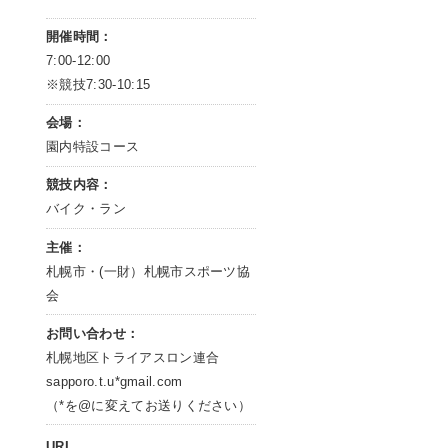
開催時間：
7:00-12:00
※競技7:30-10:15
会場：
園内特設コース
競技内容：
バイク・ラン
主催：
札幌市・(一財）札幌市スポーツ協
会
お問い合わせ：
札幌地区トライアスロン連合
sapporo.t.u*gmail.com
（*を@に変えてお送りください）
URL