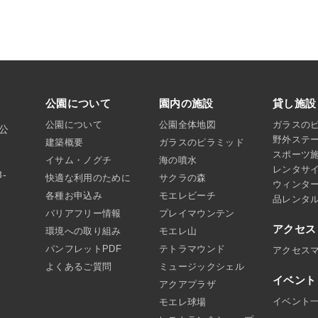
公園について
園内の施設
貸し施設
公園について
公園全体地図
ガラスの
沼公
野外ステ
建築概要
ガラスのピラミッド
スポーツ
イサム・ノグチ
海の噴水
レンタサ
8-
快適な利用のために
サクラの森
ウィンタ
各種お申込み
モエレビーチ
品レンタ
バリアフリー情報
プレイマウンテン
アクセス
環境への取り組み
モエレ山
パンフレットPDF
テトラマウンド
アクセス
よくあるご質問
ミュージックシェル
イベント
アクアプラザ
イベント
モエレ球場