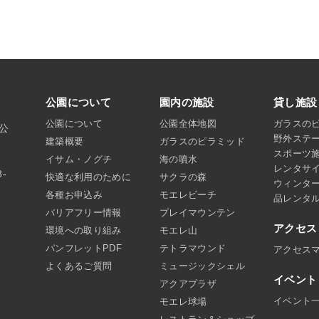
公園について
園内の施設
貸し施設
公園について
公園全体地図
ガラスの
沼公
野外ステ
建築概要
ガラスのピラミッド
スポーツ
イサム・ノグチ
海の噴水
レンタサ
8-
快適な利用のために
サクラの森
ウィンタ
各種お申込み
モエレビーチ
品レンタ
バリアフリー情報
プレイマウンテン
アクセス
環境への取り組み
モエレ山
パンフレットPDF
テトラマウンド
アクセス
よくあるご質問
ミュージックシェル
イベント
アクアプラザ
イベント
モエレ球場