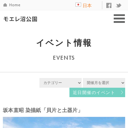
日本
語
イベント情報
EVENTS
近日開催のイベント
坂本直昭 染描紙「貝片と土器片」