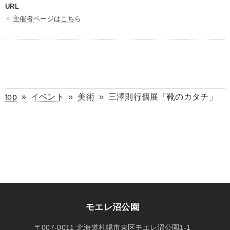
URL
主催者ページはこちら
top
»
イベント
»
美術
»
三澤則行個展「靴のカタチ」
モエレ沼公園
〒007-0011 北海道札幌市東区モエレ沼公園1-1