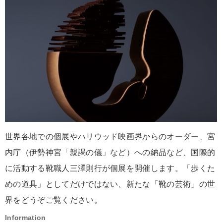
世界各地での個展やハリウッド映画界からのオーダー、宮
内庁（伊勢神宮「親謁の儀」など）への納品など、国際的
に活動する靴職人三澤則行が個展を開催します。「歩くた
めの道具」としてだけではない、新たな「靴の芸術」の世
界をどうぞご覧ください。
Information