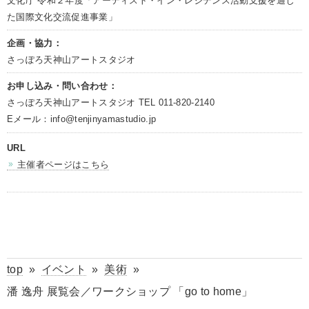
文化庁 令和２年度「アーティスト・イン・レジデンス活動支援を通じ
た国際文化交流促進事業」
企画・協力：
さっぽろ天神山アートスタジオ
お申し込み・問い合わせ：
さっぽろ天神山アートスタジオ TEL 011-820-2140
Eメール：info@tenjinyamastudio.jp
URL
主催者ページはこちら
top
»
イベント
»
美術
»
潘 逸舟 展覧会／ワークショップ 「go to home」