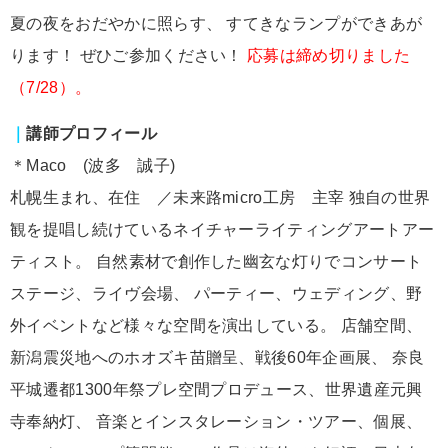
夏の夜をおだやかに照らす、 すてきなランプができあが
ります！ ぜひご参加ください！
応募は締め切りました
（7/28）。
｜
講師プロフィール
＊Maco (波多 誠子)
札幌生まれ、在住 ／未来路micro工房 主宰 独自の世界
観を提唱し続けているネイチャーライティングアートアー
ティスト。 自然素材で創作した幽玄な灯りでコンサート
ステージ、ライヴ会場、 パーティー、ウェディング、野
外イベントなど様々な空間を演出している。 店舗空間、
新潟震災地へのホオズキ苗贈呈、戦後60年企画展、 奈良
平城遷都1300年祭プレ空間プロデュース、世界遺産元興
寺奉納灯、 音楽とインスタレーション・ツアー、個展、