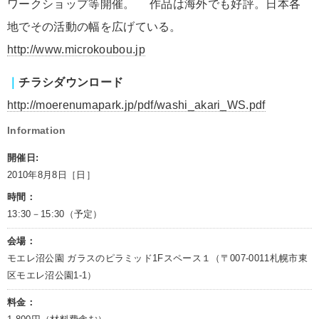
ワークショップ等開催。 作品は海外でも好評。日本各
地でその活動の幅を広げている。
http://www.microkoubou.jp
｜
チラシダウンロード
http://moerenumapark.jp/pdf/washi_akari_WS.pdf
Information
開催日:
2010年8月8日［日］
時間：
13:30－15:30（予定）
会場：
モエレ沼公園 ガラスのピラミッド1Fスペース１（〒007-0011札幌市東
区モエレ沼公園1-1）
料金：