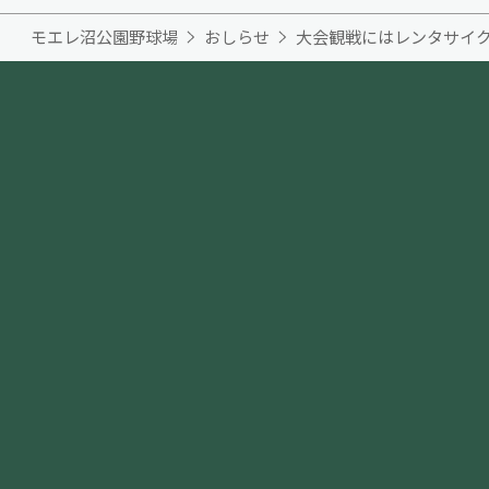
モエレ沼公園野球場
おしらせ
大会観戦にはレンタサイク