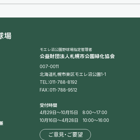
モエレ沼公園野球場指定管理者
公益財団法人札幌市公園緑化協会
007-0011
北海道札幌市東区モエレ沼公園1-1
TEL：011-788-8192
FAX：011-788-9512
受付時間
（午前8時から午
4月29日～10月15日 8:00～17:00
（午前10時から
10月16日～4月28日 10:00～16:00
兼
ご意見・ご要望