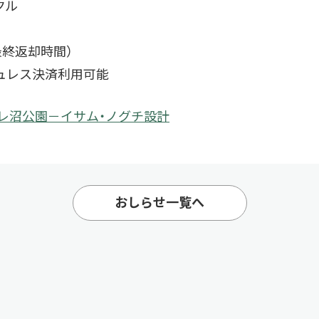
クル
最終返却時間）
ュレス決済利用可能
エレ沼公園－イサム・ノグチ設計
おしらせ一覧へ