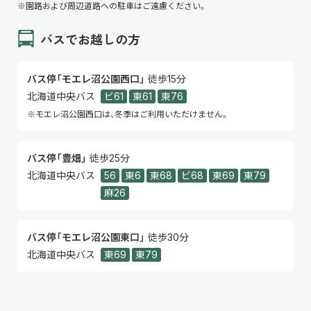
※園路および周辺道路への駐車はご遠慮ください。
バスでお越しの方
バス停「モエレ沼公園西口」
徒歩15分
北海道中央バス
ビ61
東61
東76
※モエレ沼公園西口は、冬季はご利用いただけません。
バス停「豊畑」
徒歩25分
北海道中央バス
56
東6
東68
ビ68
東69
東79
麻26
バス停「モエレ沼公園東口」
徒歩30分
北海道中央バス
東69
東79